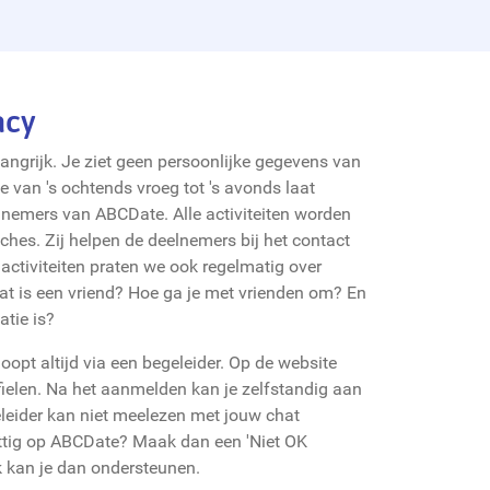
acy
langrijk. Je ziet geen persoonlijke gegevens van
ie van 's ochtends vroeg tot 's avonds laat
lnemers van ABCDate. Alle activiteiten worden
hes. Zij helpen de deelnemers bij het contact
ctiviteiten praten we ook regelmatig over
at is een vriend? Hoe ga je met vrienden om? En
atie is?
pt altijd via een begeleider. Op de website
fielen. Na het aanmelden kan je zelfstandig aan
eider kan niet meelezen met jouw chat
rettig op ABCDate? Maak dan een 'Niet OK
k kan je dan ondersteunen.