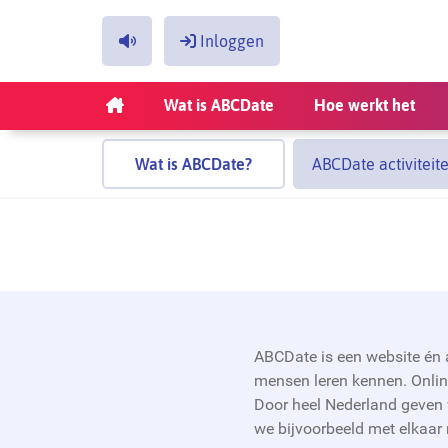
Inloggen
Inloggen
Wat is ABCDate
Hoe werkt het
Jouw e-mailadres
Wat is ABCDate?
ABCDate activiteit
Jouw wachtwoord
Login onthouden
Wachtwoord vergeten?
ABCDate is een website én 
Klik hier.
mensen leren kennen. Online
Door heel Nederland geven 
we bijvoorbeeld met elkaar