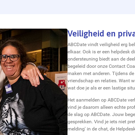
Veiligheid en priv
ABCDate vindt veiligheid erg be
elkaar. Ook is er een helpdesk d
ondersteuning biedt aan de dee
begeleid door onze Contact Coac
maken met anderen. Tijdens de a
vriendschap en relaties. Want w
wat doe je als er een lastige situ
Het aanmelden op ABCDate verloo
vind je daarom alleen echte pro
de slag op ABCDate. Jouw begel
gesprekken. Vind je iets niet p
melding' in de chat, de Helpdes