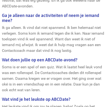
festival, dat was erg gezellig. En ik ga ook weleens naar de
ABCDate-avonden.
Ga je alleen naar de activiteiten of neem je iemand
mee?
Ik ga alleen. Ik vind dat niet spannend. Ik ben helemaal niet
verlegen. Soms kom ik iemand tegen die ik ken. Naar iemand
toelopen vind ik wel spannend. Want dan weet ik niet of
iemand mij afwijst. Ik weet dat ik hulp mag vragen aan een
Contactcoach maar dat vind ik nog lastig.
Wat doen jullie op een ABCDate-avond?
Soms is er een spel of een quiz. Wat ik laatst heel leuk vond
was een rollenspel. De Contactcoaches deden dit rollenspel
samen. Daarna kregen we er vragen over. Het ging over wat
oké is in een vriendschap en in een relatie. Daar kun je dan
ook echt wat van leren.
Wat vind je het leukste op ABCDate?
Het leukste vind ik om jou te plagen, haha! Zoals op het