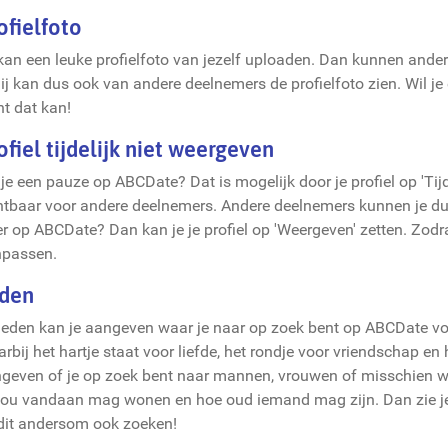
ofielfoto
kan een leuke profielfoto van jezelf uploaden. Dan kunnen ande
jij kan dus ook van andere deelnemers de profielfoto zien. Wil j
t dat kan!
ofiel tijdelijk niet weergeven
 je een pauze op ABCDate? Dat is mogelijk door je profiel op 'Tijde
htbaar voor andere deelnemers. Andere deelnemers kunnen je dus
r op ABCDate? Dan kan je je profiel op 'Weergeven' zetten. Zodra
passen.
den
 leden kan je aangeven waar je naar op zoek bent op ABCDate vo
rbij het hartje staat voor liefde, het rondje voor vriendschap e
geven of je op zoek bent naar mannen, vrouwen of misschien w
 jou vandaan mag wonen en hoe oud iemand mag zijn. Dan zie je 
dit andersom ook zoeken!