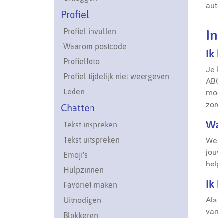
aut
Profiel
Profiel invullen
I
Waarom postcode
Ik
Profielfoto
Je 
Profiel tijdelijk niet weergeven
ABC
Leden
moe
zor
Chatten
Wa
Tekst inspreken
Tekst uitspreken
We 
jou
Emoji's
hel
Hulpzinnen
Ik
Favoriet maken
Als
Uitnodigen
van
Blokkeren