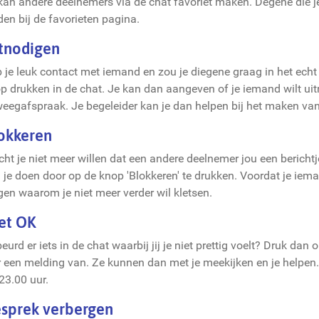
kan andere deelnemers via de chat favoriet maken. Degene die je
den bij de favorieten pagina.
tnodigen
 je leuk contact met iemand en zou je diegene graag in het echt
p drukken in de chat. Je kan dan aangeven of je iemand wilt u
eegafspraak. Je begeleider kan je dan helpen bij het maken van
okkeren
ht je niet meer willen dat een andere deelnemer jou een bericht
 je doen door op de knop 'Blokkeren' te drukken. Voordat je iema
gen waarom je niet meer verder wil kletsen.
et OK
eurd er iets in de chat waarbij jij je niet prettig voelt? Druk da
r een melding van. Ze kunnen dan met je meekijken en je helpen
 23.00 uur.
sprek verbergen