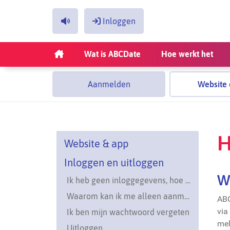
Inloggen
Inloggen
Wat is ABCDate
Hoe werkt het
Jouw e-mailadres
Aanmelden
Website 
Jouw wachtwoord
Login onthouden
H
Website & app
Inloggen en uitloggen
W
Wachtwoord vergeten?
Ik heb geen inloggegevens, hoe kan ik inloggen?
Klik hier.
Waarom kan ik me alleen aanmelden via mijn begeleider?
ABC
via
Ik ben mijn wachtwoord vergeten
mel
Uitloggen