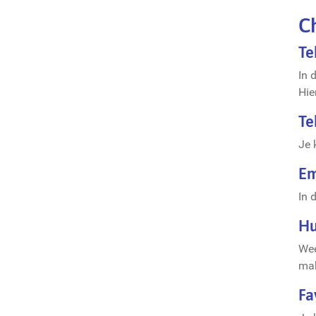
C
Te
In 
Hie
Te
Je 
Em
In 
Hu
Wee
mak
Fa