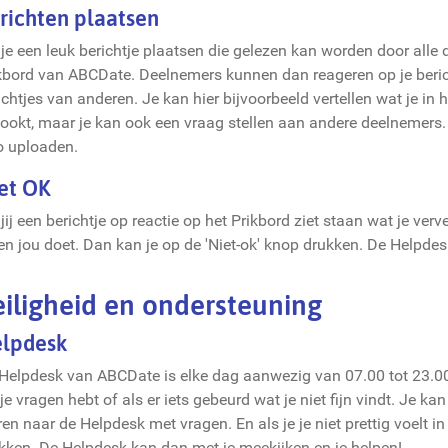
richten plaatsen
 je een leuk berichtje plaatsen die gelezen kan worden door al
kbord van ABCDate. Deelnemers kunnen dan reageren op je bericht
ichtjes van anderen. Je kan hier bijvoorbeeld vertellen wat je in
ookt, maar je kan ook een vraag stellen aan andere deelnemers. B
o uploaden.
et OK
 jij een berichtje op reactie op het Prikbord ziet staan wat je ver
en jou doet. Dan kan je op de 'Niet-ok' knop drukken. De Helpdes
eiligheid en ondersteuning
lpdesk
Helpdesk van ABCDate is elke dag aanwezig van 07.00 tot 23.00 
 je vragen hebt of als er iets gebeurd wat je niet fijn vindt. Je k
ren naar de Helpdesk met vragen. En als je je niet prettig voelt i
kken. De Helpdesk kan dan met je meekijken en je helpen!