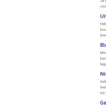
Je 
vin
Ui
Heb
kno
bew
Bl
Moc
kan
leg
Ni
Geb
hie
tot
Ge