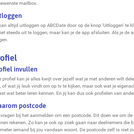
ewenste mailbox.
tloggen
kan altijd uitloggen op ABCDate door op de knop 'Uitloggen' te k
niet steeds uit te loggen, maar kan je de app afsluiten. Als je de 
gen.
ofiel
ofiel invullen
je profiel kan je alles kwijt over jezelf wat je met anderen wilt d
n, of wat jij leuk vindt om op tv te kijken, maar ook wat je eige
ast wat beter leren kennen. En jij kan dus ook profielen van and
arom postcode
vragen bij het aanmelden om een postcode. Dit doen we om de a
nen rekenen. Zo kan je ook op zoek gaan naar deelnemers die bij
ometer iemand bij jou vandaan woont. De postcode zelf is niet z