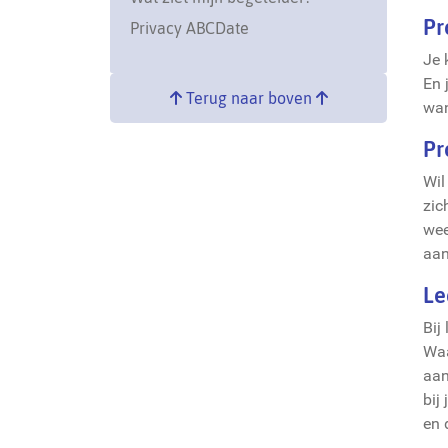
Pr
Privacy ABCDate
Je 
En 
Terug naar boven
wan
Pr
Wil
zic
wee
aan
Le
Bij
Waa
aan
bij
en 