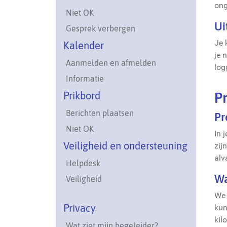
ong
Niet OK
Ui
Gesprek verbergen
Je 
Kalender
je 
Aanmelden en afmelden
log
Informatie
Prikbord
Pr
Berichten plaatsen
Pr
Niet OK
In 
Veiligheid en ondersteuning
zij
alv
Helpdesk
Wa
Veiligheid
We 
Privacy
kun
kil
Wat ziet mijn begeleider?