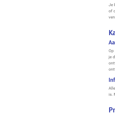
Je 
of 
ver
K
Aa
Op 
je 
ont
ont
In
All
is.
P