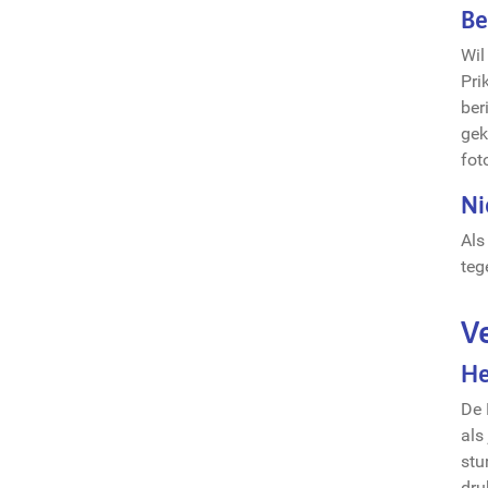
Be
Wil
Pri
ber
gek
fot
Ni
Als
teg
V
He
De 
als
stu
dru